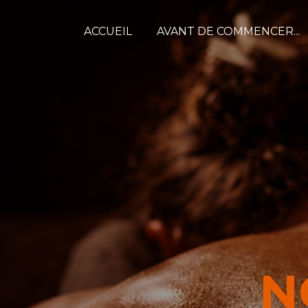
Passer
ACCUEIL
AVANT DE COMMENCER...
au
contenu
principal
N