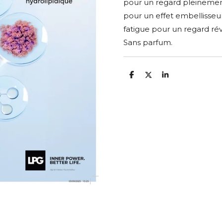
pour un regard pleinemen
pour un effet embellisseur
fatigue pour un regard rév
Sans parfum.
P
P
P
a
a
a
r
r
r
t
t
t
a
a
a
g
g
g
e
e
e
r
r
r